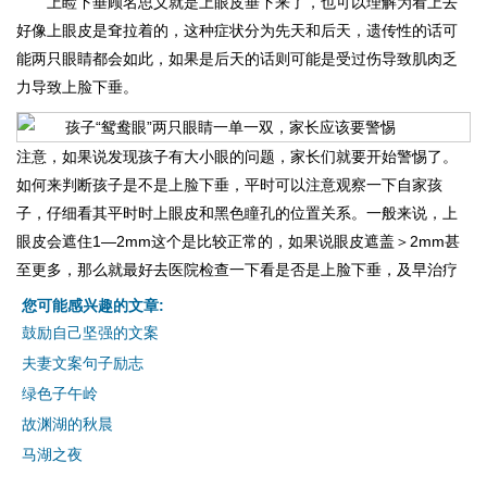
上睑下垂顾名思义就是上眼皮垂下来了，也可以理解为看上去
好像上眼皮是耷拉着的，这种症状分为先天和后天，遗传性的话可
能两只眼睛都会如此，如果是后天的话则可能是受过伤导致肌肉乏
力导致上脸下垂。
注意，如果说发现孩子有大小眼的问题，家长们就要开始警惕了。
如何来判断孩子是不是上脸下垂，平时可以注意观察一下自家孩
子，仔细看其平时时上眼皮和黑色瞳孔的位置关系。一般来说，上
眼皮会遮住1—2mm这个是比较正常的，如果说眼皮遮盖＞2mm甚
至更多，那么就最好去医院检查一下看是否是上脸下垂，及早治疗
您可能感兴趣的文章:
鼓励自己坚强的文案
夫妻文案句子励志
绿色子午岭
故渊湖的秋晨
马湖之夜