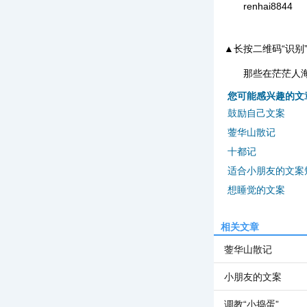
renhai8844
▲长按二维码“识别
那些在茫茫人
您可能感兴趣的文
鼓励自己文案
蓥华山散记
十都记
适合小朋友的文案
想睡觉的文案
相关文章
蓥华山散记
小朋友的文案
调教“小捣蛋”