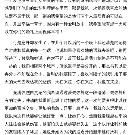
一个爱也没有看到女朋友的字眼，没有肉麻的话语但是却足以让我
感受到了他们的默契和理解在里面，那是我第一次觉得我喜欢的她
注定不属于我，那一刻的我希望的是他们两个人最后真的可以在一
次，并且幸福一辈子，因为有一种爱叫放手，我希望能有那一天可
以在你们的婚礼上面祝你幸福！
可是意外却发生了，在几个月以后的一个晚上我还清楚的记得
当时他和我说的每一句话，他说如果你喜欢她的话就去追吧，别再
等待了，替我和她说一声对不起，反正我知道我们始终是不可能在
一起的，我们相隔两个城市，所以迟早是要分开的，那么与其以后
再分手不如现在分手。当时的我震惊了，喜欢写段子的我引用了那
天的天气去表达我的悲伤：天在哭泣，你在哭泣，我也在哭泣。
充满强烈自责感的我希望通过爱去弥补这一段遗憾，去弥补所
有的过失，冲动的我重新点燃了对她的爱，这一次的爱变得比以往
更加的百感交集，更加的着急，只要一息尚存，我就会永远爱她，
我以为这样就能够让她好受一点，让她开心，然而我发现越在乎的
人往往会越被伤害，越害怕失去就越容易失去，这个抉择让我和她
的友谊陷入了冰点，她也开始因为我的追逐开始越来越讨厌我，而