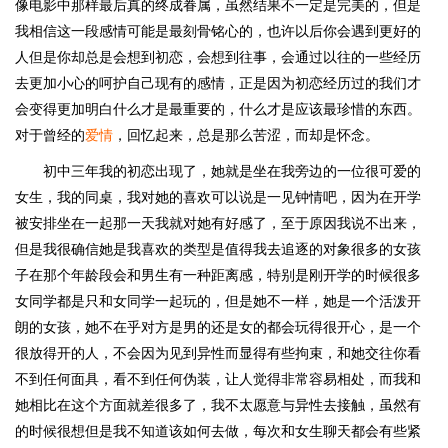
像电影中那样最后真的终成眷属，虽然结果不一定是完美的，但是
我相信这一段感情可能是最刻骨铭心的，也许以后你会遇到更好的
人但是你却总是会想到初恋，会想到往事，会通过以往的一些经历
去更加小心的呵护自己现有的感情，正是因为初恋经历过的我们才
会变得更加明白什么才是最重要的，什么才是应该最珍惜的东西。
对于曾经的
爱情
，回忆起来，总是那么苦涩，而却是怀念。
初中三年我的初恋出现了，她就是坐在我旁边的一位很可爱的
女生，我的同桌，我对她的喜欢可以说是一见钟情吧，因为在开学
被安排坐在一起那一天我就对她有好感了，至于原因我说不出来，
但是我很确信她是我喜欢的类型是值得我去追逐的对象很多的女孩
子在那个年龄段会和男生有一种距离感，特别是刚开学的时候很多
女同学都是只和女同学一起玩的，但是她不一样，她是一个活泼开
朗的女孩，她不在乎对方是男的还是女的都会玩得很开心，是一个
很放得开的人，不会因为见到异性而显得有些拘束，和她交往你看
不到任何面具，看不到任何伪装，让人觉得非常容易相处，而我和
她相比在这个方面就差很多了，我不太愿意与异性去接触，虽然有
的时候很想但是我不知道该如何去做，每次和女生聊天都会有些紧