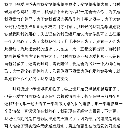
我早已被爱冲昏头的我变得越来越厚脸皮，变得越来越大胆，那时
候如果你问我，尊严，和她哪个重要的话我一定会告诉你，为了她
我愿意放弃尊严，为了她我翘课去买昂贵的十字架项链，为了送她
圣诞礼物连夜准备直到学校关门才回家，那时候的我就是希望她能
够感受到我的用心，失去理智的我已经开始认为奢侈品可以去征服
一个人的心了，为了这些我付出了几千块钱只为了让她有一天会为
此感动，为此接受我的追求，只是这一天一直都没有出现，而我和
她的关系也再也没有再好过了。那时的我还不知道爱其实不只是有
面包就够了，还需要时间，需要陪伴，爱是会为另外一个人牺牲自
己，这世界没有完美的人，只看你愿不愿意为你心爱的她妥协，就
算她有什么不好的，我都愿意去接受。
时间流逝中考也即将来临了，学业也开始变得越来越紧张了，
但是不爱学习的我依旧还在挂念着感情的事，甚至在中考前两个月
还和7个同学一起去看了一部叫做同桌的你的电影，那一部电影每一
个剧情都一直深深印在我的心，我到现在还经常去回看，不过更让
我记忆深刻的是在电影院里她失声痛哭了，因为最后的结局是同桌
两人输给了现实最终无缘婚姻殿堂，男主角更是在他最爱的同桌婚