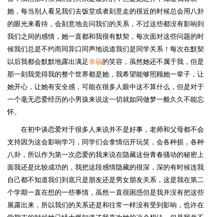
她，每当别人看见我们去饭堂或者刻意走的很近的时候总会用八卦
的眼光来看待，会刻意地去问我们的关系，不过这些都没有影响到
我们之间的感情，她一直都和我很有默契，每次面对这些问题的时
候我们总是不约而同异口同声地说道我们是同学关系！每次在默契
以后我都会默默地露出满足
幸福
的笑容，虽然她还不属于我，但是
那一刻我觉得我的整个世界都是她，我希望能够照顾她一辈子，让
她开心，让她有安全感，可能在很多人眼中这不算什么，但是对于
一个毫无恋爱经历的小男孩来说这一切就如同做梦一般久久不能忘
怀。
在初中谈恋爱对于很多人来说并不是好事，老师和父母都不会
支持因为这会影响学习，同学们会拿情侣开玩笑，会各种损，各种
八卦，所以作为第一次恋爱的我来说在隐藏这份青春骚动的秘密上
面我还是比较成功的，我把这段感情隐藏的很深，深的有时候连我
自己都不知道我们到底只是朋友还是男女朋友关系，这是我在第二
个学期一直在想的一些事情，虽然一直很困惑但是我并没有把这些
展露出来，所以我们的关系还是和往常一样没有受到影响，也许在