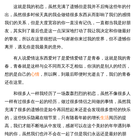
这就是我的初恋，虽然充满了遗憾但是我并不后悔这些年的付
出，虽然很多时候天真的我会做错很多东西从而影响了我们的感情
我们的关系，但是大度宽容的你一直没有记仇，一直都当我是好朋
友，其实到了最后也是这一点深深地打动了我让我决定和你做最好
的挚友，所以在这里很想说一句谢谢你来过我的世界，但不遗憾你
离开，遇见你是我最美的意外。
有人说爱情这东西爱对了是爱情爱错了是青春，这就是我的青
春，青春就是这样与众不同而又不乏相似，你演的是别人的经历，
想的是自己的
心情
，所以啊，到最后即便时光逝去了，我们的青春
还在这里。
和很多人一样我经历了一场轰轰烈烈的初恋，虽然不像很多人
一样有过很多在一起的经历，做过很多情侣之间做的事情，虽然我
充满了很多的遗憾但是如今再回想起来还是会发现很多曾经的快乐
的，这些快乐隐藏在细节里，只有随着年龄的增长
生活
阅历的提
高，我们才能不断地从中发现，感谢可以在这个美好的年华遇到单
纯的你，虽然我们也许不会在一起了但是我们永远还是最好的朋