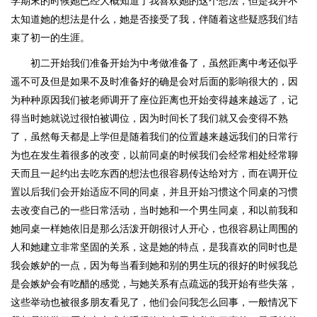
学期末的时候她已经大概知道了我喜欢她的这个想法，但是我并不
太知道她的想法是什么，她是否接受了我，伴随着这些疑惑我们结
束了初一的生涯。
初二开始我们准备开始为中考做准备了，虽然距离中考还似乎
遥不可及但是如果不及时准备好的确是会对后面的影响很大的，因
为种种原因我们被老师调开了座位距离也开始变得越来越远了，记
得当时她就说过很怕被调位，因为时间长了我们就又会变得不熟
了，虽然每天都是上学但是随着我们的位置越来越远我们的日常行
为也在发生着很多的改变，以前同桌的时候我们会经常相处经常聊
天而且一起约出去吃东西的想法也很容易传达给对方，而在调开位
置以后我们会开始适应不同的同桌，并且开始习惯这个同桌的习惯
去改变自己的一些日常活动，当时她和一个男生同桌，和以前我和
她同桌一样她依旧是那么活泼开朗很讨人开心，也很容易让周围的
人和她建立非常坚固的关系，这是她的特点，是我喜欢的同时也是
我会嫉妒的一点，因为每当看到她和别的男生玩的很好的时候我总
是会嫉妒会有吃醋的感觉，与她关系有点疏远的我开始有些失落，
这些举动也被很多朋友看见了，他们会问我怎么回事，一般情况下