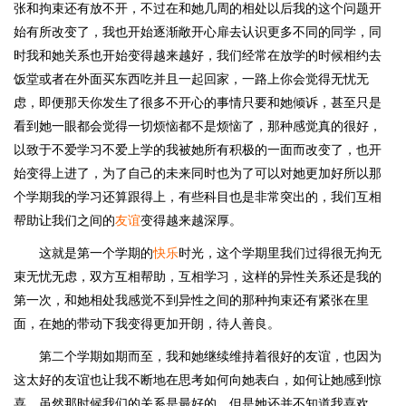
张和拘束还有放不开，不过在和她几周的相处以后我的这个问题开
始有所改变了，我也开始逐渐敞开心扉去认识更多不同的同学，同
时我和她关系也开始变得越来越好，我们经常在放学的时候相约去
饭堂或者在外面买东西吃并且一起回家，一路上你会觉得无忧无
虑，即便那天你发生了很多不开心的事情只要和她倾诉，甚至只是
看到她一眼都会觉得一切烦恼都不是烦恼了，那种感觉真的很好，
以致于不爱学习不爱上学的我被她所有积极的一面而改变了，也开
始变得上进了，为了自己的未来同时也为了可以对她更加好所以那
个学期我的学习还算跟得上，有些科目也是非常突出的，我们互相
帮助让我们之间的
友谊
变得越来越深厚。
这就是第一个学期的
快乐
时光，这个学期里我们过得很无拘无
束无忧无虑，双方互相帮助，互相学习，这样的异性关系还是我的
第一次，和她相处我感觉不到异性之间的那种拘束还有紧张在里
面，在她的带动下我变得更加开朗，待人善良。
第二个学期如期而至，我和她继续维持着很好的友谊，也因为
这太好的友谊也让我不断地在思考如何向她表白，如何让她感到惊
喜，虽然那时候我们的关系是最好的，但是她还并不知道我喜欢