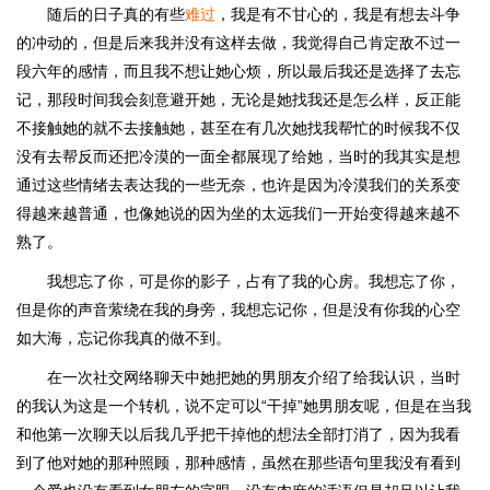
随后的日子真的有些
难过
，我是有不甘心的，我是有想去斗争
的冲动的，但是后来我并没有这样去做，我觉得自己肯定敌不过一
段六年的感情，而且我不想让她心烦，所以最后我还是选择了去忘
记，那段时间我会刻意避开她，无论是她找我还是怎么样，反正能
不接触她的就不去接触她，甚至在有几次她找我帮忙的时候我不仅
没有去帮反而还把冷漠的一面全都展现了给她，当时的我其实是想
通过这些情绪去表达我的一些无奈，也许是因为冷漠我们的关系变
得越来越普通，也像她说的因为坐的太远我们一开始变得越来越不
熟了。
我想忘了你，可是你的影子，占有了我的心房。我想忘了你，
但是你的声音萦绕在我的身旁，我想忘记你，但是没有你我的心空
如大海，忘记你我真的做不到。
在一次社交网络聊天中她把她的男朋友介绍了给我认识，当时
的我认为这是一个转机，说不定可以“干掉”她男朋友呢，但是在当我
和他第一次聊天以后我几乎把干掉他的想法全部打消了，因为我看
到了他对她的那种照顾，那种感情，虽然在那些语句里我没有看到