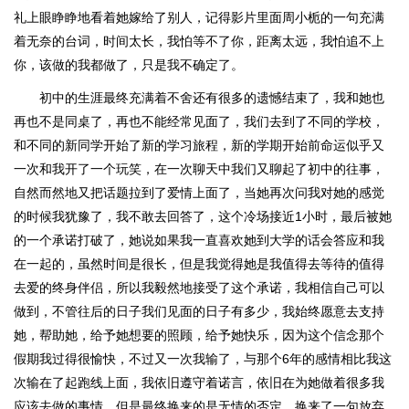
礼上眼睁睁地看着她嫁给了别人，记得影片里面周小栀的一句充满
着无奈的台词，时间太长，我怕等不了你，距离太远，我怕追不上
你，该做的我都做了，只是我不确定了。
初中的生涯最终充满着不舍还有很多的遗憾结束了，我和她也
再也不是同桌了，再也不能经常见面了，我们去到了不同的学校，
和不同的新同学开始了新的学习旅程，新的学期开始前命运似乎又
一次和我开了一个玩笑，在一次聊天中我们又聊起了初中的往事，
自然而然地又把话题拉到了爱情上面了，当她再次问我对她的感觉
的时候我犹豫了，我不敢去回答了，这个冷场接近1小时，最后被她
的一个承诺打破了，她说如果我一直喜欢她到大学的话会答应和我
在一起的，虽然时间是很长，但是我觉得她是我值得去等待的值得
去爱的终身伴侣，所以我毅然地接受了这个承诺，我相信自己可以
做到，不管往后的日子我们见面的日子有多少，我始终愿意去支持
她，帮助她，给予她想要的照顾，给予她快乐，因为这个信念那个
假期我过得很愉快，不过又一次我输了，与那个6年的感情相比我这
次输在了起跑线上面，我依旧遵守着诺言，依旧在为她做着很多我
应该去做的事情，但是最终换来的是无情的否定，换来了一句放弃