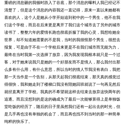
重磅的消息砸的我顿时跌入了谷底，那个消息的曝料人我已经记不
清楚了，但是这个消息的内容我还一直记得，原来一直以来她都有
喜欢的人，这个人是她从小学开始追到初中的一个男生，他不在我
们这个学校，而且在后来更是离开了我们这个城市去了另外的城市
读书了，整整六年的爱情长跑也彻底折服了我的心灵，我想给她全
世界，却不知道她需要的不是我，当时的我很恨那个男生，很想去
报复，可是由于不在一个学校后来更是不在我们城市而无能为力，
最终在当时我第一次选择了放弃，因为我发现我根本就只是一个过
客，对于她来说我只是她的一个好朋友而不是情人，那么我付出那
么多有什么用，有什么意思，所以当时的情人节我没有表白，我把
那一天当作是一个告别，从那天起我们彻底结束，那天真的感觉过
得很快，我和她走到了楼梯口我没有陪她回班就说了一句再见然后
就径直离开了学校。我真的不希望就这样去结束去放弃这快两年的
追逐。而且没想到的是这的确成为了最后一次能够算得上是单独饭
堂吃饭的经历了，随后的日子里虽然我们还有一起出去的时光，但
是几乎再也没有单独的机会了，而且再也找不到当时的那一种简单
纯粹的快乐了。