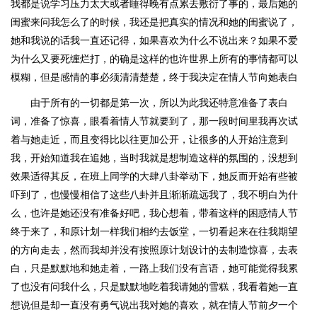
我都是说学习压力太大或者睡得晚有点累去敷衍了事的，最后她的
闺蜜来问我怎么了的时候，我还是把真实的情况和她的闺蜜说了，
她和我说的话我一直还记得，如果喜欢为什么不说出来？如果不爱
为什么又要死缠烂打，的确是这样的也许世界上所有的事情都可以
模糊，但是感情的事必须清清楚楚，终于我决定在情人节向她表白
由于所有的一切都是第一次，所以为此我还特意准备了表白
词，准备了惊喜，眼看着情人节就要到了，那一段时间里我再次试
着与她走近，而且变得比以往更加公开，让很多的人开始注意到
我，开始知道我在追她，当时我就是想制造这样的氛围的，没想到
效果适得其反，在班上同学的大肆八卦举动下，她反而开始有些被
吓到了，也慢慢相信了这些八卦并且渐渐疏远我了，我不明白为什
么，也许是她还没有准备好吧，我心想着，带着这样的困惑情人节
终于来了，和原计划一样我们相约去饭堂，一切看起来在往我期望
的方向走去，然而我却并没有按照原计划设计的去制造惊喜，去表
白，只是默默地和她走着，一路上我们没有言语，她可能觉得我累
了也没有问我什么，只是默默地吃着我请她的雪糕，我看着她一直
想说但是却一直没有勇气说出我对她的喜欢，就在情人节前夕一个