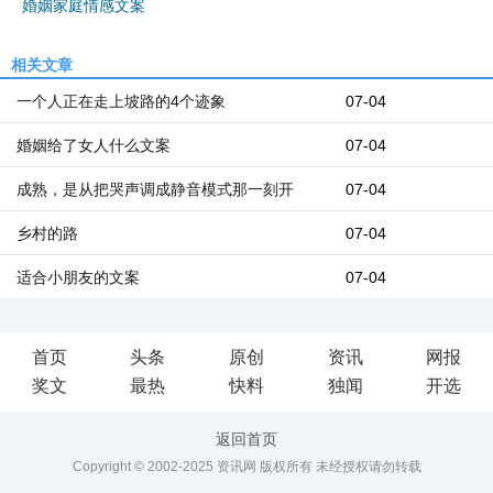
婚姻家庭情感文案
相关文章
一个人正在走上坡路的4个迹象
07-04
婚姻给了女人什么文案
07-04
成熟，是从把哭声调成静音模式那一刻开
07-04
乡村的路
07-04
适合小朋友的文案
07-04
首页
头条
原创
资讯
网报
奖文
最热
快料
独闻
开选
返回首页
Copyright © 2002-2025 资讯网 版权所有 未经授权请勿转载