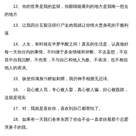
12、你的世界是我的监狱，你眼睛能看到的地方是我唯一想去
的地方
13、让我四分五裂活得行尸走肉我就让你情火焚身死的干脆利
落
14、人生，有时就在半梦半醒之间！真实的生活是，认真做好
每一天你分内的事情。不纠缠于多余情绪和评断。不去妄想，不在
其中自我沉醉。不伤害，不与自己和他人为敌。不表演，也不相信
他人的表演。
15、纵使你满身污秽如刺猬，我仍伸手相拥无忌讳。
16、：花心被人骂，专心被人耍，真心被人骗，好心被践踏，
这就是现实
17、对，我就是喜欢你，喜欢到自己都害怕了。
18、如果有一天我们各奔东西了你会不会一直牵挂着那个总爱
哭鼻子的我。