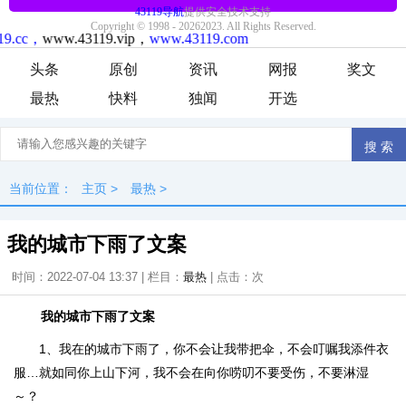
头条
原创
资讯
网报
奖文
最热
快料
独闻
开选
当前位置：
主页
>
最热
>
我的城市下雨了文案
时间：2022-07-04 13:37 | 栏目：
最热
| 点击：
次
我的城市下雨了文案
1、我在的城市下雨了，你不会让我带把伞，不会叮嘱我添件衣
服…就如同你上山下河，我不会在向你唠叨不要受伤，不要淋湿
～？