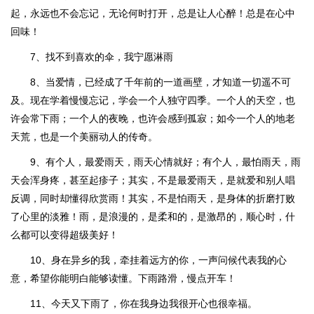
起，永远也不会忘记，无论何时打开，总是让人心醉！总是在心中
回味！
7、找不到喜欢的伞，我宁愿淋雨
8、当爱情，已经成了千年前的一道画壁，才知道一切遥不可
及。现在学着慢慢忘记，学会一个人独守四季。一个人的天空，也
许会常下雨；一个人的夜晚，也许会感到孤寂；如今一个人的地老
天荒，也是一个美丽动人的传奇。
9、有个人，最爱雨天，雨天心情就好；有个人，最怕雨天，雨
天会浑身疼，甚至起疹子；其实，不是最爱雨天，是就爱和别人唱
反调，同时却懂得欣赏雨！其实，不是怕雨天，是身体的折磨打败
了心里的淡雅！雨，是浪漫的，是柔和的，是激昂的，顺心时，什
么都可以变得超级美好！
10、身在异乡的我，牵挂着远方的你，一声问候代表我的心
意，希望你能明白能够读懂。下雨路滑，慢点开车！
11、今天又下雨了，你在我身边我很开心也很幸福。