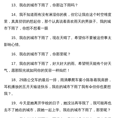
13、我在的城市下雨了，你那边下雨吗？
14、我不知道雨有没有淋湿你的夜，但它让我在这个时空维度
里，真真切切的想起你，那个认真说着喜欢雨天的男孩子。我的城
市下雨了，你想不想看一眼
15、我在的城市下雨了，现在天晴了。希望你不要被这些事太
影响心情。
16、我在的城市下雨了，你那里呢？
17、我在的城市下雨了，好大好大的雨。希望明天能有个好天
气，愿那阳光就如同你的笑容一样灿烂！
18、29路公交车的最后一排，雨滴攀爬车窗小陈靠着我肩膀，
耳机播放的五月天输送快乐，我在的城市下雨了我有伞但你也要想
我？。
19、今天是她离开学校的日子，她没法再等我了，我可能再也
去不了她在的城市，跟她一起上学。我在的城市下雨了，那里呢？