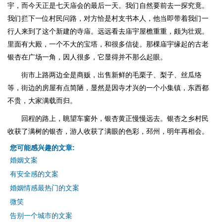
宇，而今天正是七天庙会的最后一天。我们自然要前去一探究竟。
我们拦下一位村民问路，对方恰是村支书本人，他当即带着我们一
行人来到了这个新建的寺庙。远远看去庙宇屋檐重重，颇为壮观。
里面有大殿，一个不大的宝塔，和很多信徒。那棵庙宇缘起的古老
银杏在广场一角，因人很多，它显得并不那么起眼。
街市上路两边全是商贩，出售新鲜的毛栗子、梨子、丝瓜络
等，街边的房屋有点简陋，显然是因寺才兴的一个小集镇，东西都
不贵，大家满载而归。
回程的路上，眺望车窗外，银杏黄正慢慢远去。银杏之乡村民
收获了满树的银杏，游人收获了满眼的色彩，邳州，明年再相会。
您可能感兴趣的文章:
婚姻文案
有安全感的文案
婚姻情感最热门的文案
微笑
告别一个城市的文案