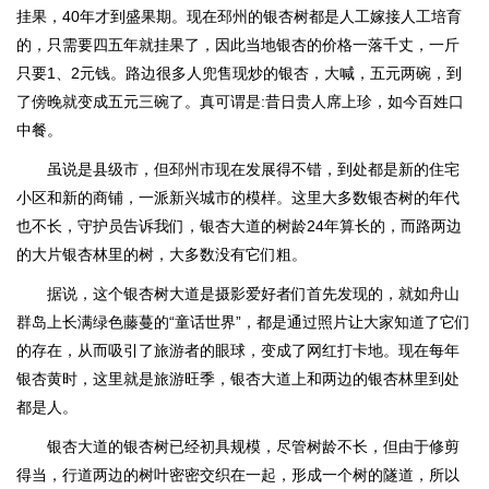
挂果，40年才到盛果期。现在邳州的银杏树都是人工嫁接人工培育
的，只需要四五年就挂果了，因此当地银杏的价格一落千丈，一斤
只要1、2元钱。路边很多人兜售现炒的银杏，大喊，五元两碗，到
了傍晚就变成五元三碗了。真可谓是:昔日贵人席上珍，如今百姓口
中餐。
虽说是县级市，但邳州市现在发展得不错，到处都是新的住宅
小区和新的商铺，一派新兴城市的模样。这里大多数银杏树的年代
也不长，守护员告诉我们，银杏大道的树龄24年算长的，而路两边
的大片银杏林里的树，大多数没有它们粗。
据说，这个银杏树大道是摄影爱好者们首先发现的，就如舟山
群岛上长满绿色藤蔓的“童话世界”，都是通过照片让大家知道了它们
的存在，从而吸引了旅游者的眼球，变成了网红打卡地。现在每年
银杏黄时，这里就是旅游旺季，银杏大道上和两边的银杏林里到处
都是人。
银杏大道的银杏树已经初具规模，尽管树龄不长，但由于修剪
得当，行道两边的树叶密密交织在一起，形成一个树的隧道，所以