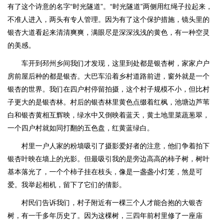
有了这个诗意的名字“时光隧道”。“时光隧道”两侧用红绳子拉起来，
不准人进入，两头有专人管理。因为有了这个保护措施，镜头里的
银杏大道看起来清清爽爽，满眼尽是深深浅浅的黄色，有一种空灵
的美感。
车开到邳州乡间我们才发现，这里到处都是银杏树，家家户户
房前屋后种的都是银杏。大巴车沿着乡村道路前进，窗外就是一个
银杏的世界。我们在四户村停留拍摄，这个村子规模不小，但比村
子更大的是银杏林。村后的银杏林里黄色点缀着红枫，池塘边芦苇
白和银杏黄相互辉映，绿水中又倒映着蓝天，黄土地里菜蔬葱翠，
一个四户村就如同打翻的五色盘，红黄蓝绿白。
村里一户人家的粉墙吸引了摄影爱好者的注意，他们争着拍下
银杏叶映在墙上的光影。但最吸引我的是旁边高高的柿子树，树叶
基本落光了，一个个柿子挂在枝头，像是一盏盏小灯笼，煞是可
爱。我举起相机，留下了它们的倩影。
村民们告诉我们，村子附近有一棵三个人才能合抱的大银杏
树，有一千多年历史了。因为这棵树，三四年前村里修了一座庙