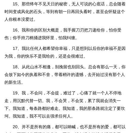
15、那些终年不见天日的秘密，无人可说的心底话，总会随着
时间变成风化的石头，等到有朝一日再回头看时，甚至会怀疑这个
人你根本没爱过。
16、我和你的区别大概是，我手握刀刃把刀递给你，怕你受
伤；你手持刀柄捅进我怀里，怕我纠缠。
17、我比任何人都希望你幸福，只是想到以后你的幸福不是因
为我，你的快乐不是我给的，还是会很难过。
18、从此山水不相逢，别挽留也别回头。总会有那么一天，你
会放下如今的执着和不舍，带着稍许的遗憾，去开始过没有那个人
的新生活。
19、我，不会问，不会提，难过了，心痛了就一个人不停地
走，用沉默代替一切。我，不会哭，不会笑，累了我就会消失一
下。我知道，每条路都好难走。我知道，我的那条路就注定了要坎
坷。我知道，我不可以去强求任何人。
20、并不是所有的痛，都可以呐喊，也不是所有的爱，都可以