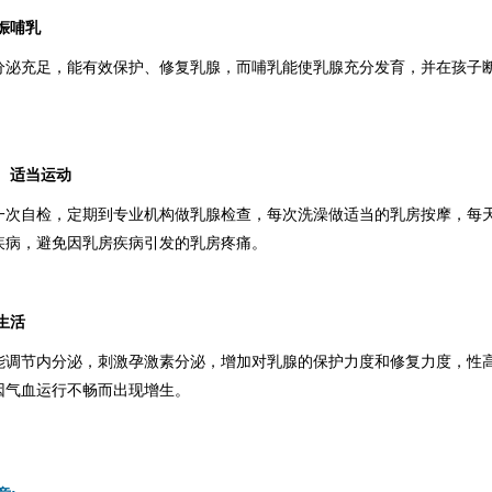
娠哺乳
分泌充足，能有效保护、修复乳腺，而哺乳能使乳腺充分发育，并在孩子
、适当运动
一次自检，定期到专业机构做乳腺检查，每次洗澡做适当的乳房按摩，每
疾病，避免因乳房疾病引发的乳房疼痛。
生活
能调节内分泌，刺激孕激素分泌，增加对乳腺的保护力度和修复力度，性
因气血运行不畅而出现增生。