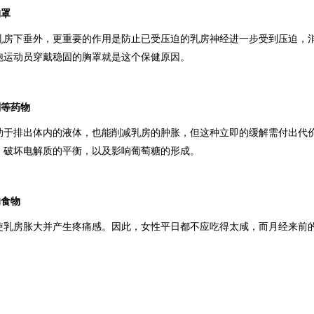
胸罩
乳房下垂外，更重要的作用是防止已受压迫的乳房神经进一步受到压迫，
跑运动员穿戴稳固的胸罩就是这个保健原因。
剂等药物
助于排出体内的液体，也能削减乳房的肿胀，但这种立即的缓解需付出代
、破坏电解质的平衡，以及影响葡萄糖的形成。
的食物
使乳房胀大并产生疼痛感。因此，女性平日都不应吃得太咸，而月经来前的7