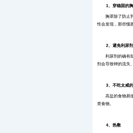
1、穿稳固的
胸罩除了防止
性会发现，那些慢
2、避免利尿
利尿剂的确有
剂会导致钾的流失
3、不吃太咸
高盐的食物易
类食物。
4、热敷