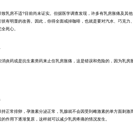
导致乳房不适?目前尚未证实。但据医学调查发现，许多有乳房胀痛及其
症状有明显的改善。因此，你得全面戒掉咖啡，也就是要对汽水、巧克力
完全死心。
药
些消炎药或是抗生素类药来止住乳房胀痛，这是错误和危险的，因为乳房
情
保持正常排卵，孕激素分泌正常，乳腺就不会因受到雌激素的单方面刺激
素的作用下逐渐复原，这样就可以减少乳房疼痛的情况发生。