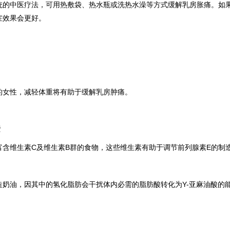
统的中医疗法，可用热敷袋、热水瓶或洗热水澡等方式缓解乳房胀痛。如
症效果会更好。
的女性，减轻体重将有助于缓解乳房肿痛。
素
富含维生素C及维生素B群的食物，这些维生素有助于调节前列腺素E的制
造奶油，因其中的氢化脂肪会干扰体内必需的脂肪酸转化为Y-亚麻油酸的